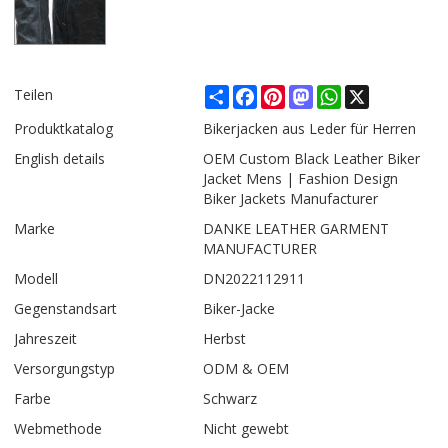
Share
Facebook
Pinterest
Mastodon
WhatsApp
X
Teilen
Produktkatalog
Bikerjacken aus Leder für Herren
English details
OEM Custom Black Leather Biker
Jacket Mens | Fashion Design
Biker Jackets Manufacturer
Marke
DANKE LEATHER GARMENT
MANUFACTURER
Modell
DN2022112911
Gegenstandsart
Biker-Jacke
Jahreszeit
Herbst
Versorgungstyp
ODM & OEM
Farbe
Schwarz
Webmethode
Nicht gewebt