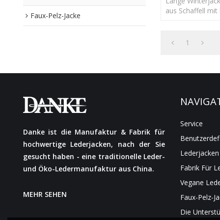
Lange Winterjack
aus Schaffell mit
Faux-Pelz-Jacke
mit abnehmbare
mit YKK-Reißvers
1
NAVIGA
Service
Danke ist die Manufaktur & Fabrik für
Benutzerdef
hochwertige Lederjacken, nach der Sie
Lederjacken
gesucht haben - eine traditionelle Leder-
Fabrik Für L
und Öko-Ledermanufaktur aus China.
Vegane Lede
MEHR SEHEN
Faux-Pelz-J
Die Unterst