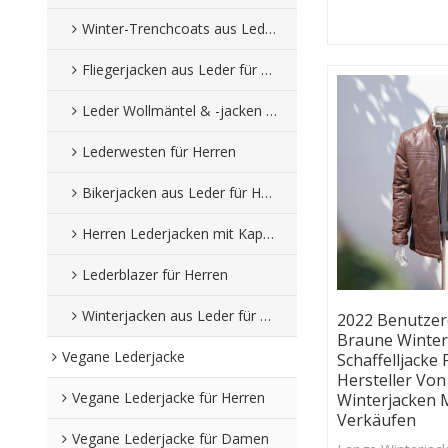
Knopf & Reißver
geschlossen mit
Winter-Trenchcoats aus Leder für Herren
Fliegerjacken aus Leder für Herren
Leder Wollmäntel & -jacken für Herren
Lederwesten für Herren
Bikerjacken aus Leder für Herren
Herren Lederjacken mit Kapuze
Lederblazer für Herren
Winterjacken aus Leder für Herren
2022 Benutzerd
Braune Winter
Vegane Lederjacke
Schaffelljacke
Hersteller Vo
Vegane Lederjacke für Herren
Winterjacken 
Verkäufen
Vegane Lederjacke für Damen