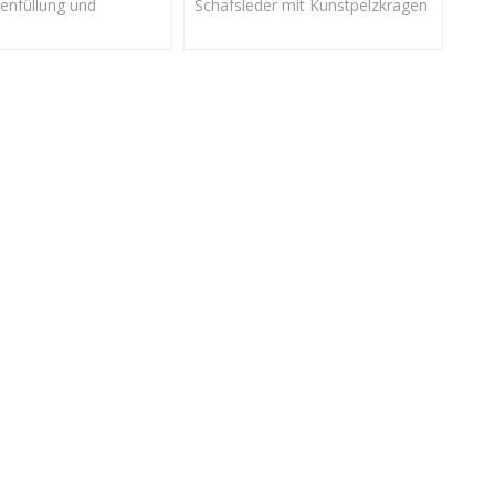
enfüllung und
Schafsleder mit Kunstpelzkragen
ze mit Strickbündchen
mit YKK-Reißverschluss