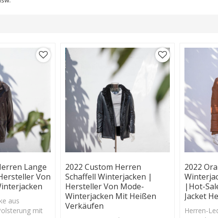
Herren Lange
2022 Custom Herren
2022 Or
Hersteller Von
Schaffell Winterjacken |
Winterja
interjacken
Hersteller Von Mode-
|Hot-Sal
Winterjacken Mit Heißen
Jacket He
ke aus
Verkäufen
Polsterung mit
Herren-Led