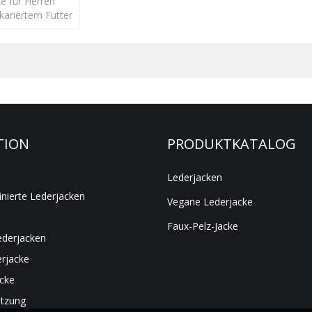
e für Herren
 kariertem Futter
m Pelzkragen
chluss
TION
PRODUKTKATALOG
Lederjacken
inierte Lederjacken
Vegane Lederjacke
Faux-Pelz-Jacke
ederjacken
rjacke
acke
ützung