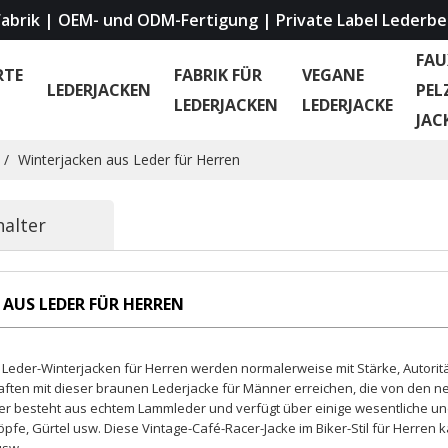
abrik | OEM- und ODM-Fertigung | Private Label Lederbe
FAU
RTE
FABRIK FÜR
VEGANE
LEDERJACKEN
PEL
LEDERJACKEN
LEDERJACKE
JAC
/
Winterjacken aus Leder für Herren
halter
AUS LEDER FÜR HERREN
e Leder-Winterjacken für Herren werden normalerweise mit Stärke, Autoritä
aften mit dieser braunen Lederjacke für Männer erreichen, die von den neu
ker besteht aus echtem Lammleder und verfügt über einige wesentliche und
pfe, Gürtel usw. Diese Vintage-Café-Racer-Jacke im Biker-Stil für Herren
usw.