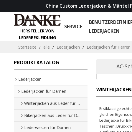
China Custom Lederjacken & Mäntel F
BENUTZERDEFINIE
SERVICE
LEDERJACKEN
HERSTELLER VON
LEDERBEKLEIDUNG
Startseite
/
alle
/
Lederjacken
/
Lederjacken für Herren
PRODUKTKATALOG
AC-Sc
Lederjacken
WINTERJACKEN 
Lederjacken für Damen
Winterjacken aus Leder für Damen
Erstklassige echt
gleichen Eigensch
Bikerjacken aus Leder für Damen
Lederjacke für Bi
Taschen, Druckknö
Lederwesten für Damen
Ausflüge, Reisen 