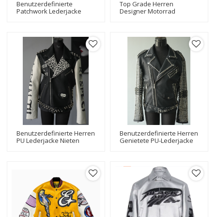
Benutzerdefinierte
Top Grade Herren
Patchwork Lederjacke
Designer Motorrad
Stickerei Patches
Bikerjacken Fashional
Übergröße Letterman
Design Bomber Bikerjacke
Baseball Bomber Varsity
Hersteller
Jacke
Benutzerdefinierte Herren
Benutzerdefinierte Herren
PU Lederjacke Nieten
Genietete PU-Lederjacke
Design Bikerjacke
Motorrad Biker Letather
Jacke Hersteller