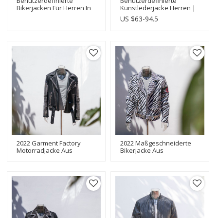
Benutzerdefinierte
Benutzerdefinierte
Bikerjacken Für Herren In
Kunstlederjacke Herren |
Top-Qualität| Fashion
Leopard Letterman Tech
US $
63-94.5
Design Bikerjacke
Druck | Moto-Jacke Aus
Kunstleder
2022 Garment Factory
2022 Maßgeschneiderte
Motorradjacke Aus
Bikerjacke Aus
Kunstleder |
Kunstleder|Allover
Metallnietanwendung |
Bedruckte Bikerjacken Mit
Hersteller Von
Metallniete|Hersteller
Modedesign-Jacken