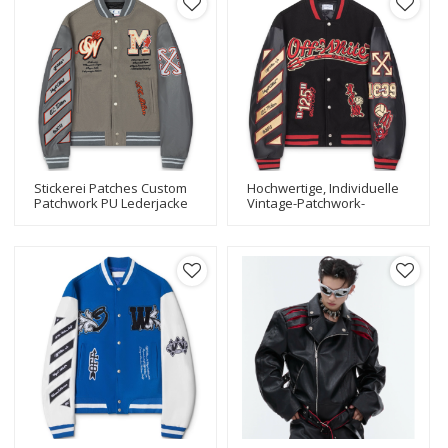
Stickerei Patches Custom
Hochwertige, Individuelle
Patchwork PU Lederjacke
Vintage-Patchwork-
Letterman Baseball
Lederjacke Mit Stickereien,
Bomber Varsity Jacke
Oversize-Letterman-
Baseball-Bomber-College-
Jacke