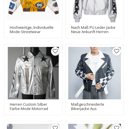
Hochwertige, Individuelle
Nach Maß PU Leder Jacke
Mode-Streetwear
Neue Ankunft Herren
Letterman Varsity-Jacken,
Motorrad Biker Jacke
Stickerei-Patches,
Baseball-Bomberjacke
Herren Custom Silber
Maßgeschneiderte
Farbe Mode Motorrad
Bikerjacke Aus
Biker PU Lederjacke
Kunstleder|
Druckapplikation |
Fashion Design Bikerjacke