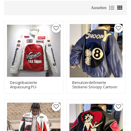
Aussehen
Designbasierte
Benutzerdefinierte
Anpassung PU-
Stickerei Snoopy Cartoon
Lederjacken Stickerei
Patches Letterman PU
Motorrad-Leder-
Leder Herren Motorrad
Bikerjacke
Biker Jacken