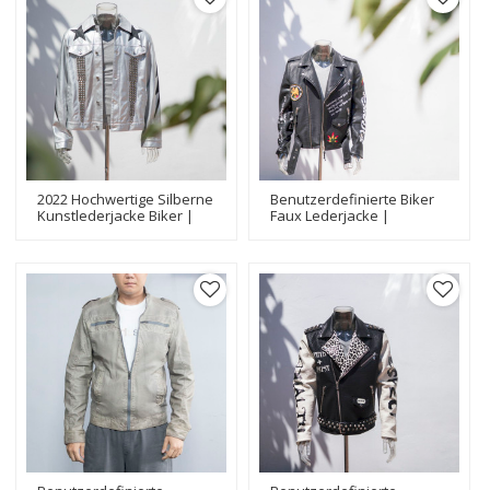
2022 Hochwertige Silberne
Benutzerdefinierte Biker
Kunstlederjacke Biker |
Faux Lederjacke |
Metallnietanwendung |
Stickerei Patch & Print-
Neuester Design-Jacken-
Anwendung | Faux
Hersteller
Wildleder Bikerjacke