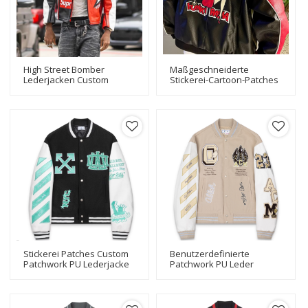
High Street Bomber
Maßgeschneiderte
Lederjacken Custom
Stickerei-Cartoon-Patches
Stickerei Herren PU Leder
Letterman PU-Lederjacken
Motorrad Bikerjacke
Stickerei Patches Custom
Benutzerdefinierte
Patchwork PU Lederjacke
Patchwork PU Leder
Letterman Baseball
Stickerei Patches
Bomber Varsity Jacke
Letterman Varsity Jacke
Bomber Baseball Jacke