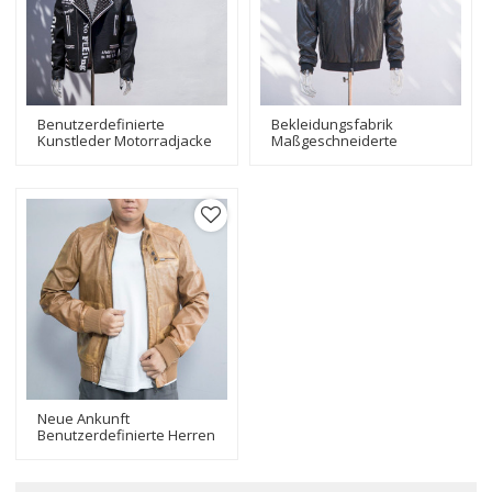
Benutzerdefinierte
Bekleidungsfabrik
Kunstleder Motorradjacke
Maßgeschneiderte
| Bedruckt Mit Metallniete
Herren-Bikerjacken|
| Hersteller Von
Fashion Design Bikerjacke
Modischen Jacken
Neue Ankunft
Benutzerdefinierte Herren
Bikerjacken| Fashion
Design Bequeme
Bikerjacke