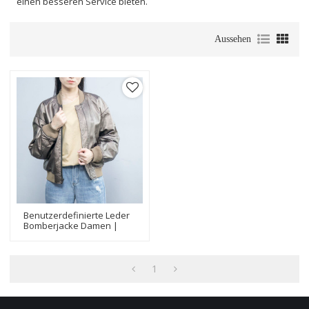
einen besseren Service bieten.
Aussehen
Benutzerdefinierte Leder
Bomberjacke Damen |
Hersteller Von Echten
Wendejacken Aus
Metallischem Schafsleder
1