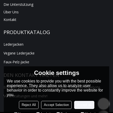
Die Unterstützung
Über Uns
Kontakt
PRODUKTKATALOG
Lederjacken
Vegane Lederjacke
Faux-Pelz-Jacke
Cookie settings
DEN KONTAKT HALTEN
We use cookies to provide you with the best possible
experience. They also allow us to analyze user
Erhalten Sie Insider-Informationen über exklusive Angebote,
behavior in order to constantly improve the website for
you.
Veranstaltungen und mehr!
Reject All
Accept Selection
Accept all