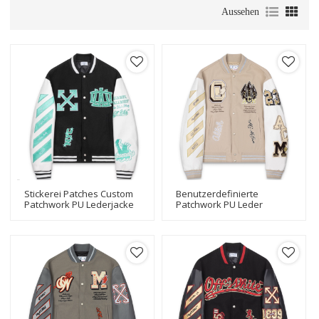
Aussehen
Stickerei Patches Custom
Benutzerdefinierte
Patchwork PU Lederjacke
Patchwork PU Leder
Letterman Baseball
Stickerei Patches
Bomber Varsity Jacke
Letterman Varsity Jacke
Bomber Baseball Jacke