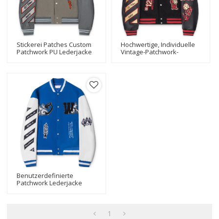
Stickerei Patches Custom
Hochwertige, Individuelle
Patchwork PU Lederjacke
Vintage-Patchwork-
Letterman Baseball
Lederjacke Mit Stickereien,
Bomber Varsity Jacke
Oversize-Letterman-
Baseball-Bomber-College-
Jacke
Benutzerdefinierte
Patchwork Lederjacke
Stickerei Patches
Übergröße Letterman
Baseball Bomber Varsity
Jacke
1