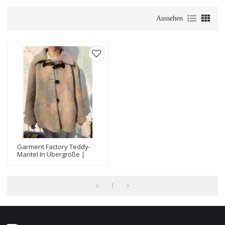
Aussehen
Garment Factory Teddy-
Mantel In Übergröße |
Teddybär-Mantel Für
Damen | Modedesign-
Damen-Teddyjacken-
Hersteller
1