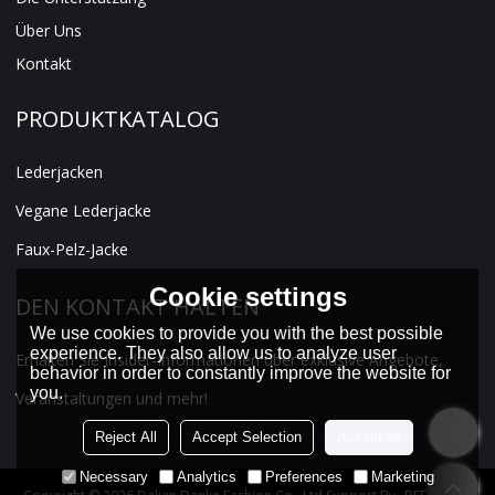
Über Uns
Kontakt
PRODUKTKATALOG
Lederjacken
Vegane Lederjacke
Faux-Pelz-Jacke
Cookie settings
DEN KONTAKT HALTEN
We use cookies to provide you with the best possible
experience. They also allow us to analyze user
Erhalten Sie Insider-Informationen über exklusive Angebote,
behavior in order to constantly improve the website for
you.
Veranstaltungen und mehr!
Reject All
Accept Selection
Accept all
Necessary
Analytics
Preferences
Marketing