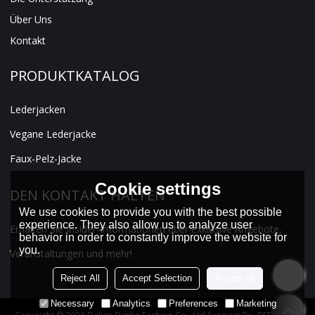
Über Uns
Kontakt
PRODUKTKATALOG
Lederjacken
Vegane Lederjacke
Faux-Pelz-Jacke
Cookie settings
DEN KONTAKT HALTEN
We use cookies to provide you with the best possible
experience. They also allow us to analyze user
Erhalten Sie Insider-Informationen über exklusive Angebote,
behavior in order to constantly improve the website for
you.
Veranstaltungen und mehr!
Reject All
Accept Selection
Accept all
Necessary
Analytics
Preferences
Marketing