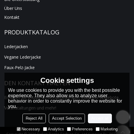
Über Uns
Kontakt
PRODUKTKATALOG
Lederjacken
Vegane Lederjacke
Faux-Pelz-Jacke
Cookie settings
DEN KONTAKT HALTEN
We use cookies to provide you with the best possible
experience. They also allow us to analyze user
Erhalten Sie Insider-Informationen über exklusive Angebote,
behavior in order to constantly improve the website for
you.
Veranstaltungen und mehr!
Reject All
Accept Selection
Accept all
Necessary
Analytics
Preferences
Marketing