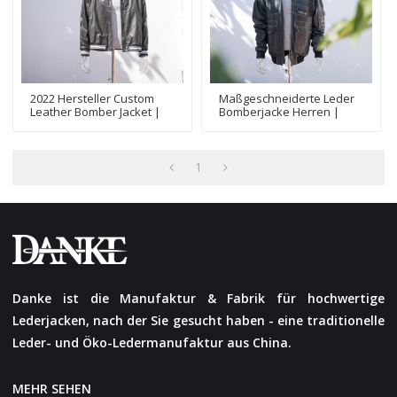
2022 Hersteller Custom
Maßgeschneiderte Leder
Leather Bomber Jacket |
Bomberjacke Herren |
Hot-Sales Fashion Bomber
Neuester Design-
Jacket For Man
Bomberjackenhersteller
1
Danke ist die Manufaktur & Fabrik für hochwertige
Lederjacken, nach der Sie gesucht haben - eine traditionelle
Leder- und Öko-Ledermanufaktur aus China.
MEHR SEHEN