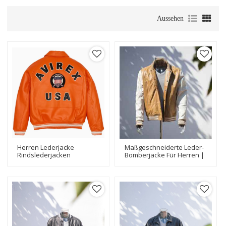
Aussehen
Herren Lederjacke
Maßgeschneiderte Leder-
Rindslederjacken
Bomberjacke Für Herren |
Verschiedene Farben
Hersteller Hochwertiger
Erhältlich Bester Preis Für
Bomberjacken
Herrenjacken