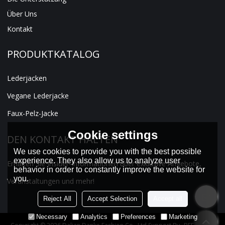
Über Uns
Kontakt
PRODUKTKATALOG
Lederjacken
Vegane Lederjacke
Faux-Pelz-Jacke
Cookie settings
DEN KONTAKT HALTEN
We use cookies to provide you with the best possible
experience. They also allow us to analyze user
Erhalten Sie Insider-Informationen über exklusive Angebote,
behavior in order to constantly improve the website for
you.
Veranstaltungen und mehr!
Reject All
Accept Selection
Accept all
Necessary
Analytics
Preferences
Marketing