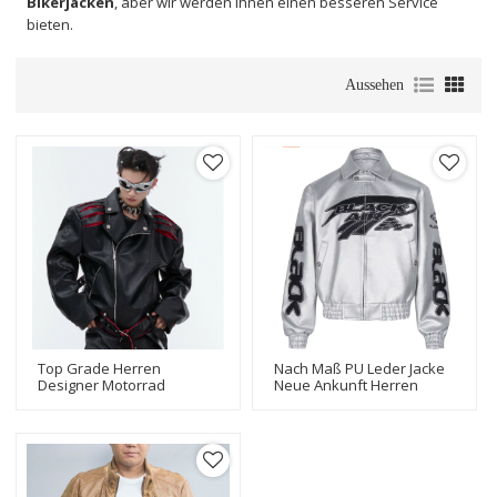
Bikerjacken
, aber wir werden Ihnen einen besseren Service
bieten.
Aussehen
Top Grade Herren
Nach Maß PU Leder Jacke
Designer Motorrad
Neue Ankunft Herren
Bikerjacken Fashional
Motorrad Biker Jacke
Design Bomber Bikerjacke
Hersteller