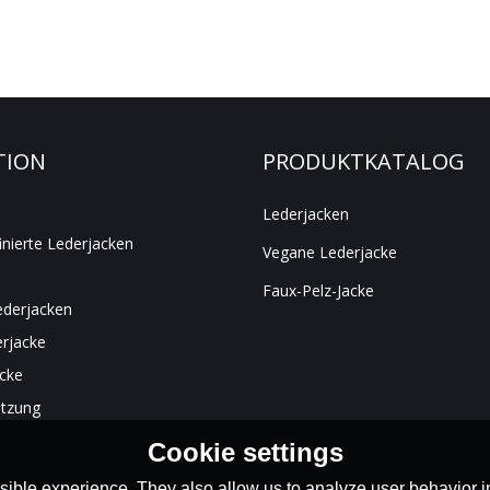
TION
PRODUKTKATALOG
Lederjacken
inierte Lederjacken
Vegane Lederjacke
Faux-Pelz-Jacke
ederjacken
rjacke
acke
ützung
Cookie settings
ible experience. They also allow us to analyze user behavior in