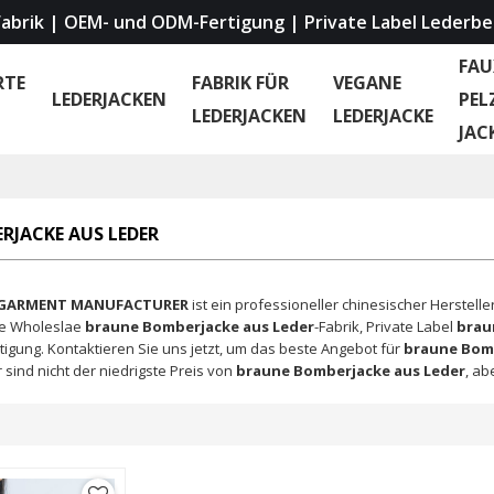
abrik | OEM- und ODM-Fertigung | Private Label Lederbe
FAU
RTE
FABRIK FÜR
VEGANE
LEDERJACKEN
PEL
LEDERJACKEN
LEDERJACKE
JAC
RJACKE AUS LEDER
 GARMENT MANUFACTURER
ist ein professioneller chinesischer Herstell
he Wholeslae
braune Bomberjacke aus Leder
-Fabrik, Private Label
brau
tigung. Kontaktieren Sie uns jetzt, um das beste Angebot für
braune Bomb
r sind nicht der niedrigste Preis von
braune Bomberjacke aus Leder
, ab