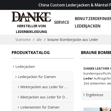
China Custom Lederjacken & Mäntel F
BENUTZERDEFINIE
SERVICE
LEDERJACKEN
HERSTELLER VON
LEDERBEKLEIDUNG
Startseite
/
alle
/
braune Bomberjacke aus Leder
PRODUKTKATALOG
BRAUNE BOMBE
Lederjacken
DANKE LEATHER
kundenspezifisc
Lederjacken für Damen
Leder
Auftragsfer
Zeit antworten, wi
Winterjacken aus Leder für Damen
1 Ergebnisse
Bikerjacken aus Leder für Damen
Lederwesten für Damen