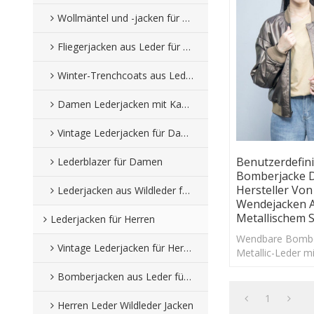
Wollmäntel und -jacken für Damen
Fliegerjacken aus Leder für Damen
Winter-Trenchcoats aus Leder für Damen
Damen Lederjacken mit Kapuze
Vintage Lederjacken für Damen
Benutzerdefini
Lederblazer für Damen
Bomberjacke 
Hersteller Von
Lederjacken aus Wildleder für Damen
Wendejacken 
Metallischem S
Lederjacken für Herren
Wendbare Bombe
Vintage Lederjacken für Herren
Metallic-Leder m
YKK-Reißverschl
Bomberjacken aus Leder für Herren
Kunstleder in de
mit weichem Inne
1
Herren Leder Wildleder Jacken