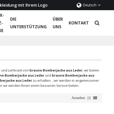
kleidung mit Ihrem Logo
Deutsch
X-
DIE
ÜBER
Z-
KONTAKT
UNTERSTÜTZUNG
UNS
KE
er und Lieferant von
braune Bomberjacke aus Leder
, wir bieten
ne Bomberjacke aus Leder
und
braune Bomberjacke aus
erjacke aus Leder
zu erhalten. , wir werden in angemessener
er wir werden Ihnen einen besseren Service bieten.
Aussehen