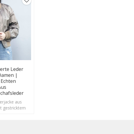
erte Leder
Damen |
 Echten
Aus
chafsleder
rjacke aus
it gestricktem
uss aus
r Farbe Braun
nfutter