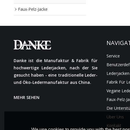
Faux-Pelz-Jacke
NAVIGA
Service
Danke ist die Manufaktur & Fabrik für
Benutzerdef
hochwertige Lederjacken, nach der Sie
Lederjacken
gesucht haben - eine traditionelle Leder-
Fabrik Für L
und Öko-Ledermanufaktur aus China.
Vegane Lede
MEHR SEHEN
Faux-Pelz-J
Die Unterst
Über Uns
Kontakt
We use cookies to provide you with the best poss