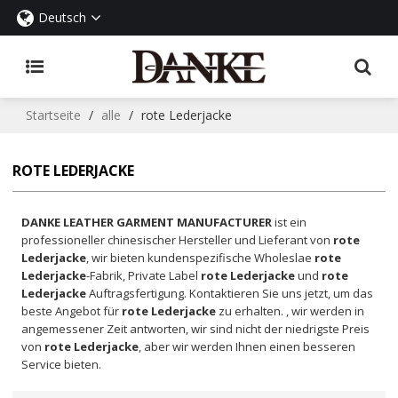
Deutsch
Startseite
/
alle
/
rote Lederjacke
ROTE LEDERJACKE
DANKE LEATHER GARMENT MANUFACTURER
ist ein
professioneller chinesischer Hersteller und Lieferant von
rote
Lederjacke
, wir bieten kundenspezifische Wholeslae
rote
Lederjacke
-Fabrik, Private Label
rote Lederjacke
und
rote
Lederjacke
Auftragsfertigung. Kontaktieren Sie uns jetzt, um das
beste Angebot für
rote Lederjacke
zu erhalten. , wir werden in
angemessener Zeit antworten, wir sind nicht der niedrigste Preis
von
rote Lederjacke
, aber wir werden Ihnen einen besseren
Service bieten.