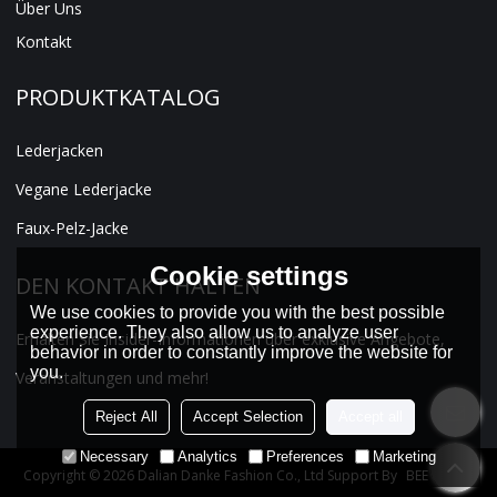
Über Uns
Kontakt
PRODUKTKATALOG
Lederjacken
Vegane Lederjacke
Faux-Pelz-Jacke
Cookie settings
DEN KONTAKT HALTEN
We use cookies to provide you with the best possible
experience. They also allow us to analyze user
Erhalten Sie Insider-Informationen über exklusive Angebote,
behavior in order to constantly improve the website for
you.
Veranstaltungen und mehr!
Reject All
Accept Selection
Accept all
Necessary
Analytics
Preferences
Marketing
Copyright © 2026
Dalian Danke Fashion Co., Ltd
Support By
BEE Cloud