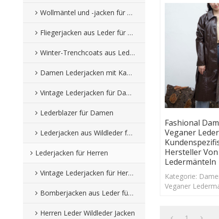
Wollmäntel und -jacken für Damen
Fliegerjacken aus Leder für Damen
Winter-Trenchcoats aus Leder für Damen
Damen Lederjacken mit Kapuze
Vintage Lederjacken für Damen
Lederblazer für Damen
Fashional Da
Veganer Leder
Lederjacken aus Wildleder für Damen
Kundenspezifi
Hersteller Vo
Lederjacken für Herren
Ledermänteln
Vintage Lederjacken für Herren
Kategorie: Dame
Veganer Lederma
Bomberjacken aus Leder für Herren
DANKE Modell: 
Größe: CUSTOM S
Herren Leder Wildleder Jacken
Dicke: Standard
1