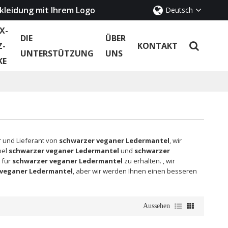
kleidung mit Ihrem Logo
Deutsch
X-
DIE
ÜBER
Z-
KONTAKT
UNTERSTÜTZUNG
UNS
KE
er und Lieferant von
schwarzer veganer Ledermantel
, wir
bel
schwarzer veganer Ledermantel
und
schwarzer
 für
schwarzer veganer Ledermantel
zu erhalten. , wir
 veganer Ledermantel
, aber wir werden Ihnen einen besseren
Aussehen