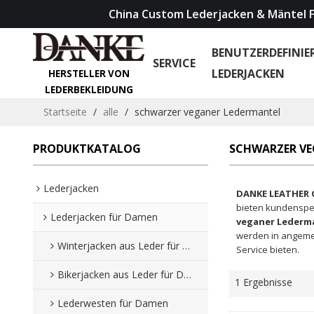
China Custom Lederjacken & Mäntel F
BENUTZERDEFINIE
SERVICE
LEDERJACKEN
HERSTELLER VON
LEDERBEKLEIDUNG
Startseite
/
alle
/
schwarzer veganer Ledermantel
PRODUKTKATALOG
SCHWARZER VE
Lederjacken
DANKE LEATHER
bieten kundenspe
Lederjacken für Damen
veganer Lederm
werden in angemes
Winterjacken aus Leder für Damen
Service bieten.
Bikerjacken aus Leder für Damen
1 Ergebnisse
Lederwesten für Damen