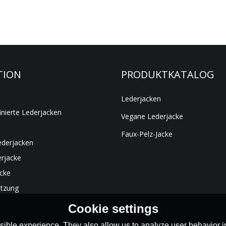
TION
PRODUKTKATALOG
Lederjacken
inierte Lederjacken
Vegane Lederjacke
Faux-Pelz-Jacke
ederjacken
rjacke
acke
ützung
Cookie settings
ible experience. They also allow us to analyze user behavior in