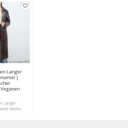
men Langer
mantel |
scher
n Veganen
n Langer
ntel Marke:
DN2022082718
tofftyp: PU