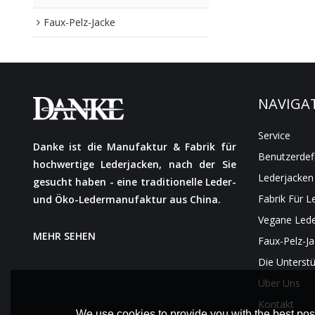
Faux-Pelz-Jacke
NAVIGA
Service
Danke ist die Manufaktur & Fabrik für
Benutzerdef
hochwertige Lederjacken, nach der Sie
Lederjacken
gesucht haben - eine traditionelle Leder-
Fabrik Für L
und Öko-Ledermanufaktur aus China.
Vegane Lede
MEHR SEHEN
Faux-Pelz-J
Die Unterst
Über Uns
Kontakt
We use cookies to provide you with the best poss