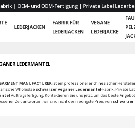
abrik | OEM- und ODM-Fertigung | Private Label Lederbe
FAU
RTE
FABRIK FÜR
VEGANE
LEDERJACKEN
PEL
LEDERJACKEN
LEDERJACKE
JAC
GANER LEDERMANTEL
 GARMENT MANUFACTURER
ist ein professioneller chinesischer Herstell
zifische Wholeslae
schwarzer veganer Ledermantel
-Fabrik, Private La
antel
Auftragsfertigung. Kontaktieren Sie uns jetzt, um das beste Angebot
sener Zeit antworten, wir sind nicht der niedrigste Preis von
schwarzer