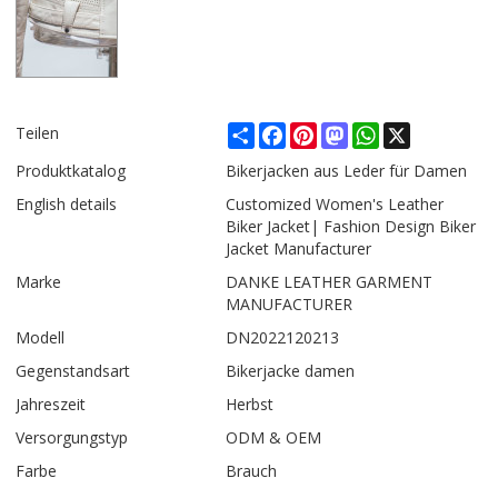
Share
Facebook
Pinterest
Mastodon
WhatsApp
X
Teilen
Produktkatalog
Bikerjacken aus Leder für Damen
English details
Customized Women's Leather
Biker Jacket| Fashion Design Biker
Jacket Manufacturer
Marke
DANKE LEATHER GARMENT
MANUFACTURER
Modell
DN2022120213
Gegenstandsart
Bikerjacke damen
Jahreszeit
Herbst
Versorgungstyp
ODM & OEM
Farbe
Brauch