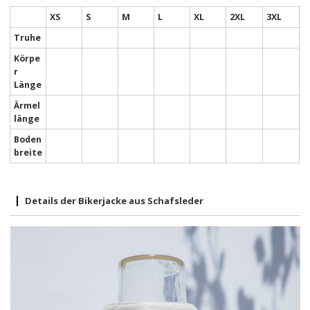
XS
S
M
L
XL
2XL
3XL
Truhe
Körpe
r
Länge
Ärmel
länge
Boden
breite
Details der Bikerjacke aus Schafsleder