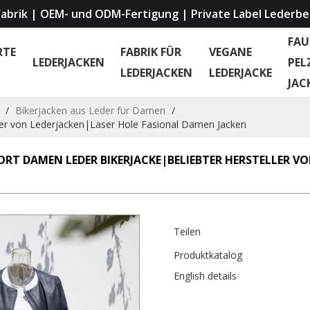
abrik | OEM- und ODM-Fertigung | Private Label Lederbe
FAU
RTE
FABRIK FÜR
VEGANE
LEDERJACKEN
PEL
LEDERJACKEN
LEDERJACKE
JAC
/
Bikerjacken aus Leder für Damen
/
ler von Lederjacken|Laser Hole Fasional Damen Jacken
RT DAMEN LEDER BIKERJACKE|BELIEBTER HERSTELLER V
Teilen
Produktkatalog
English details