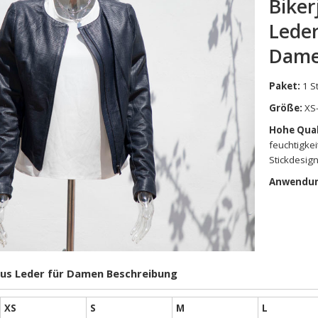
Biker
Leder
Dame
Paket:
1 S
Größe:
XS-
Hohe Qual
feuchtigke
Stickdesign,
Anwendun
aus Leder für Damen Beschreibung
XS
S
M
L