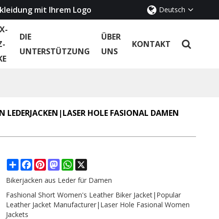
kleidung mit Ihrem Logo
Deutsch
X-
DIE
ÜBER
Z-
KONTAKT
UNTERSTÜTZUNG
UNS
KE
ON LEDERJACKEN|LASER HOLE FASIONAL DAMEN
Share
Facebook
Pinterest
Mastodon
WhatsApp
X
Bikerjacken aus Leder für Damen
Fashional Short Women's Leather Biker Jacket|Popular
Leather Jacket Manufacturer|Laser Hole Fasional Women
Jackets