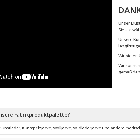
DAN
Unser Must
Sie auswäh
Unsere Kun
langfristi
Wir bieten
Wir können
gemäß den 
Unsere Fabrikproduktpalette?
 Kunstleder, Kunstpelzjacke, Wolljacke, Wildlederjacke
und andere modisch