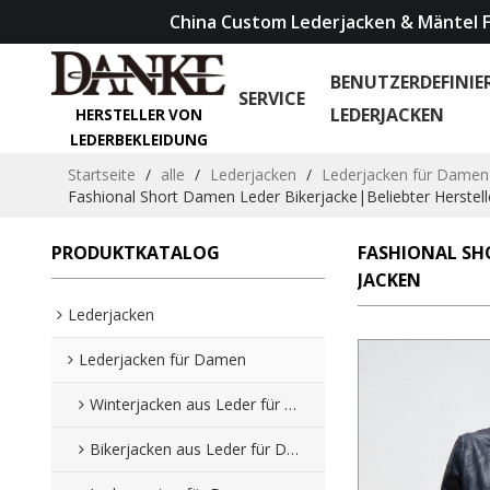
China Custom Lederjacken & Mäntel F
BENUTZERDEFINIE
SERVICE
LEDERJACKEN
HERSTELLER VON
LEDERBEKLEIDUNG
Startseite
/
alle
/
Lederjacken
/
Lederjacken für Damen
Fashional Short Damen Leder Bikerjacke|Beliebter Herstel
PRODUKTKATALOG
FASHIONAL SHO
JACKEN
Lederjacken
Lederjacken für Damen
Winterjacken aus Leder für Damen
Bikerjacken aus Leder für Damen