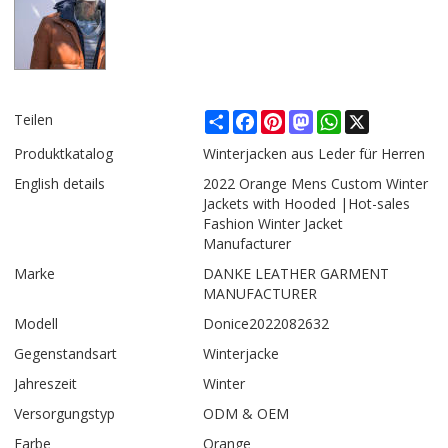
Share
Facebook
Pinterest
Mastodon
WhatsApp
X
Teilen
Produktkatalog
Winterjacken aus Leder für Herren
English details
2022 Orange Mens Custom Winter
Jackets with Hooded |Hot-sales
Fashion Winter Jacket
Manufacturer
Marke
DANKE LEATHER GARMENT
MANUFACTURER
Modell
Donice2022082632
Gegenstandsart
Winterjacke
Jahreszeit
Winter
Versorgungstyp
ODM & OEM
Farbe
Orange