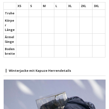
XS
S
M
L
XL
2XL
3XL
Truhe
Körpe
r
Länge
Ärmel
länge
Boden
breite
Winterjacke mit Kapuze Herrendetails