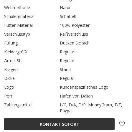
Webmethode
Natur
Schalenmaterial
Schaffell
Futter-Material
100% Polyester
Verschlusstyp
Reißverschluss
Füllung
Ducken Sie sich
Kleidergröße
Regulär
Ärmel Stil
Regulär
Kragen
Stand
Dicke
Regulär
Logo
Kundenspezifisches Logo
Port
Hafen von Dalian
Zahlungsmittel
L/C, D/A, D/P, MoneyGram, T/T,
Paypal
KONTAKT SOFORT