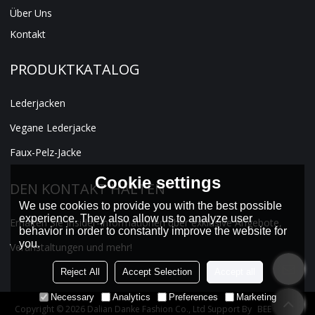
Über Uns
Kontakt
PRODUKTKATALOG
Lederjacken
Vegane Lederjacke
Faux-Pelz-Jacke
Cookie settings
DEN KONTAKT HALTEN
We use cookies to provide you with the best possible
experience. They also allow us to analyze user
Erhalten Sie Insider-Informationen über exklusive Angebote,
behavior in order to constantly improve the website for
you.
Veranstaltungen und mehr!
Reject All
Accept Selection
Accept all
Necessary
Analytics
Preferences
Marketing
Copyright © 2026
Dalian Danke Fashion Co., Ltd
Support By
BEE Cloud