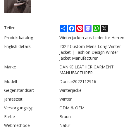
Share
Facebook
Pinterest
Mastodon
WhatsApp
X
Teilen
Produktkatalog
Winterjacken aus Leder für Herren
English details
2022 Custom Mens Long Winter
Jacket | Fashion Design Winter
Jacket Manufacturer
Marke
DANKE LEATHER GARMENT
MANUFACTURER
Modell
Donice2022112916
Gegenstandsart
Winterjacke
Jahreszeit
Winter
Versorgungstyp
ODM & OEM
Farbe
Braun
Webmethode
Natur