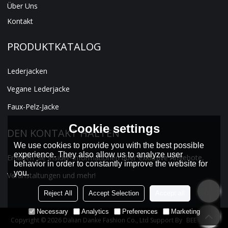
Über Uns
Kontakt
PRODUKTKATALOG
Lederjacken
Vegane Lederjacke
Faux-Pelz-Jacke
Cookie settings
DEN KONTAKT HALTEN
We use cookies to provide you with the best possible
experience. They also allow us to analyze user
Erhalten Sie Insider-Informationen über exklusive Angebote,
behavior in order to constantly improve the website for
you.
Veranstaltungen und mehr!
Reject All
Accept Selection
Accept all
Necessary
Analytics
Preferences
Marketing
Copyright © 2026
Dalian Danke Fashion Co., Ltd
Support By
BEE Cloud