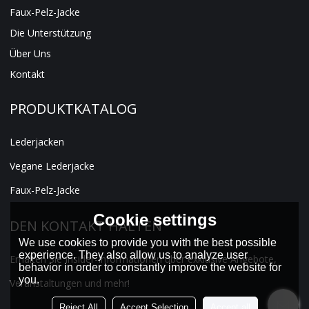
Faux-Pelz-Jacke
Die Unterstützung
Über Uns
Kontakt
PRODUKTKATALOG
Lederjacken
Vegane Lederjacke
Faux-Pelz-Jacke
Cookie settings
DEN KONTAKT HALTEN
We use cookies to provide you with the best possible
experience. They also allow us to analyze user
Erhalten Sie Insider-Informationen über exklusive Angebote,
behavior in order to constantly improve the website for
you.
Veranstaltungen und mehr!
Reject All
Accept Selection
Accept all