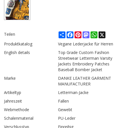
Share
Facebook
Pinterest
Mastodon
WhatsApp
X
Teilen
Produktkatalog
Vegane Lederjacke für Herren
English details
Top Grade Custom Fashion
Streetwear Letterman Varsity
Jackets Embroidery Patches
Baseball Bomber Jacket
Marke
DANKE LEATHER GARMENT
MANUFACTURER
Artikeltyp
Letterman-Jacke
Jahreszeit
Fallen
Webmethode
Gewebt
Schalenmaterial
PU-Leder
Verschlusstyp
Einreihig