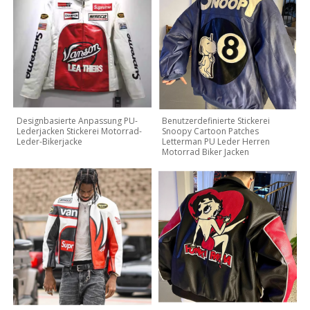
Designbasierte Anpassung PU-
Benutzerdefinierte Stickerei
Lederjacken Stickerei Motorrad-
Snoopy Cartoon Patches
Leder-Bikerjacke
Letterman PU Leder Herren
Motorrad Biker Jacken