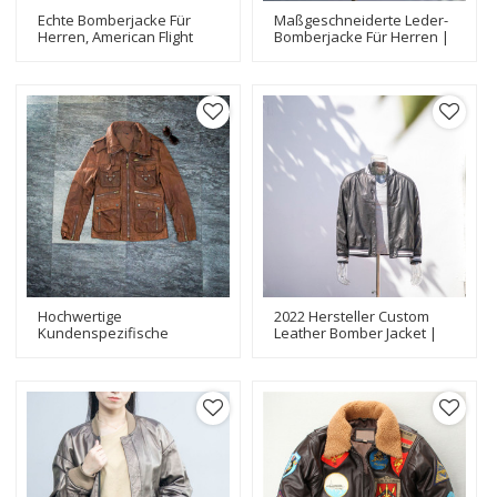
Echte Bomberjacke Für
Maßgeschneiderte Leder-
Herren, American Flight
Bomberjacke Für Herren |
Leather, Limited Edition-
Hersteller Hochwertiger
Serie, Jacke Aus Echtem
Bomberjacken
Rindsleder
Hochwertige
2022 Hersteller Custom
Kundenspezifische
Leather Bomber Jacket |
Herren-Fliegerjacken |
Hot-Sales Fashion Bomber
Hersteller Von
Jacket For Man
Modedesign-Fliegerjacken