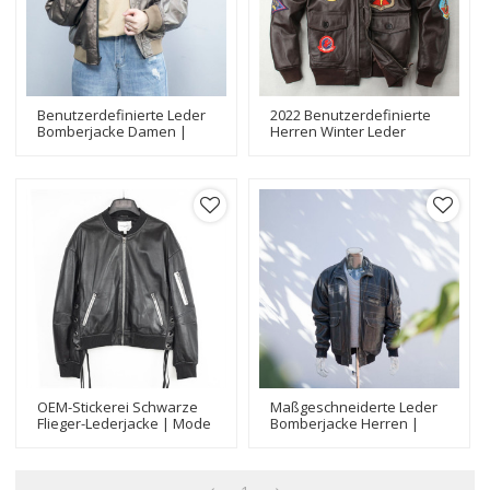
Benutzerdefinierte Leder
2022 Benutzerdefinierte
Bomberjacke Damen |
Herren Winter Leder
Hersteller Von Echten
Flieger
Wendejacken Aus
Bomberjacke|Stickerei
Metallischem Schafsleder
Mode Fliegerjacke
Hersteller
OEM-Stickerei Schwarze
Maßgeschneiderte Leder
Flieger-Lederjacke | Mode
Bomberjacke Herren |
Reißverschluss Plus Size
Neuester Design-
Motorrad Lederjacke
Bomberjackenhersteller