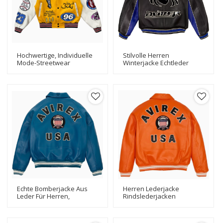
Hochwertige, Individuelle
Stilvolle Herren
Mode-Streetwear
Winterjacke Echtleder
Letterman Varsity-Jacken,
Wasserdicht Hersteller
Stickerei-Patches,
Custom Motorrad Biker
Baseball-Bomberjacke
Jacke
Echte Bomberjacke Aus
Herren Lederjacke
Leder Für Herren,
Rindslederjacken
American Flight Leather
Verschiedene Farben
Limited, Rindsleder
Erhältlich Bester Preis Für
Herrenjacken