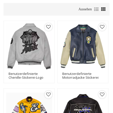
Aussehen
Benutzerdefinierte
Benutzerdefinierte
Chenille-Stickerei-Logo
Motorradjacke Stickerei
Echtleder Herren
Logo Echtleder Baseball
Bomberjacke
Bomber Varsity Jacke Für
Männer