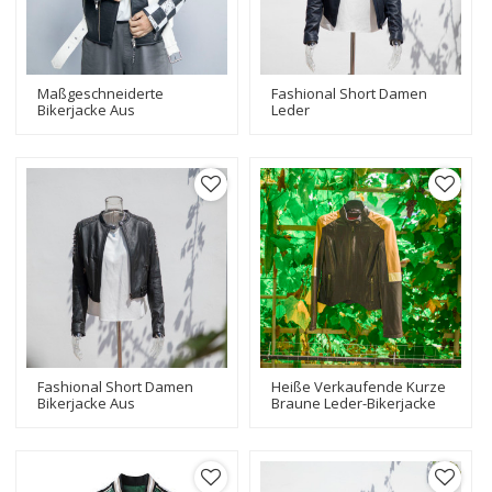
Maßgeschneiderte
Fashional Short Damen
Bikerjacke Aus
Leder
Kunstleder|
Bikerjacke|Beliebter
Druckapplikation |
Hersteller Von
Fashion Design Bikerjacke
Lederjacken|Laser Hole
Fasional Damen Jacken
Fashional Short Damen
Heiße Verkaufende Kurze
Bikerjacke Aus
Braune Leder-Bikerjacke
Schwarzem Leder|
Für Damen | Hersteller
Hersteller Von
Von Hochwertigen
Lederjacken Mit
Lederjacken
Hochwertigem Design