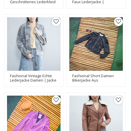
Geschnittenes Lederkleid
Faux Lederjacke |
Mit Ärmeln| Hersteller Von
Stickerei Patch & Print-
Modedesign-Lederjacken
Anwendung | Faux
Wildleder Bikerjacke
Fashional Vintage Echte
Fashional Short Damen
Lederjacke Damen | Jacke
Bikerjacke Aus
Aus Echtem Leder Im
Schwarzem Leder|
Denim-Look Mit
Hersteller Von Design-
Schafdruck
Lederjacken