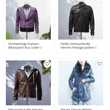
Hochwertige Damen-
Heiße Verkaufende
Bikerjacke Aus Leder |
Herren-Vintage-Jacken |
Hersteller Von
Hersteller
Modedesign-Lederjacken
Kundenspezifischer
Jacken
Meistverkaufte Herren-
Neues Design Winter