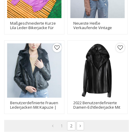
Maßgeschneiderte Kurze
Neueste Heiße
Lila Leder-Bikerjacke Für
Verkaufende Vintage
Damen | Hersteller Von
Braune Lederjacke |
Hochwertigen Lederjacken
Modische Kurze Jacke Mit
Echtem Leder
Benutzerdefinierte Frauen
2022 Benutzerdefinierte
Lederjacken Mit Kapuze |
Damen-Echtlederjacke Mit
Windjacke Aus
Kapuze Lässig |
Kaninchenfell Mit Kapuze
Schwarzer
Und Kragen Für Damen
Echtledermantel Für
Damen
1
2