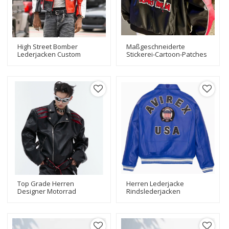
High Street Bomber
Maßgeschneiderte
Lederjacken Custom
Stickerei-Cartoon-Patches
Stickerei Herren PU Leder
Letterman PU-Lederjacken
Motorrad Bikerjacke
Top Grade Herren
Herren Lederjacke
Designer Motorrad
Rindslederjacken
Bikerjacken Fashional
Verschiedene Farben
Design Bomber Bikerjacke
Erhältlich Bester Preis Für
Hersteller
Männer