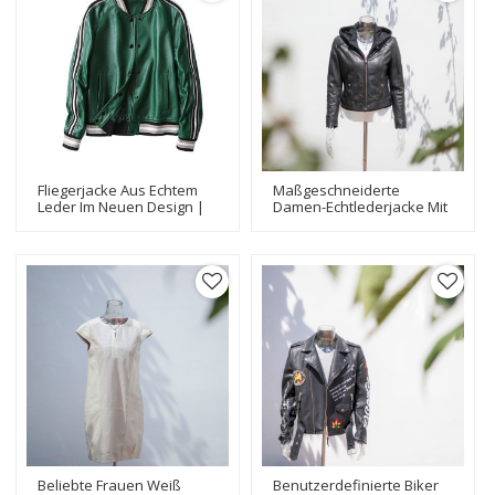
Fliegerjacke Aus Echtem
Maßgeschneiderte
Leder Im Neuen Design |
Damen-Echtlederjacke Mit
Übergroße Lederjacke |
Kapuze Lässig |
Für Mädchen-Lederjacken
Schwarzer
Echtledermantel Für
Damen
Beliebte Frauen Weiß
Benutzerdefinierte Biker