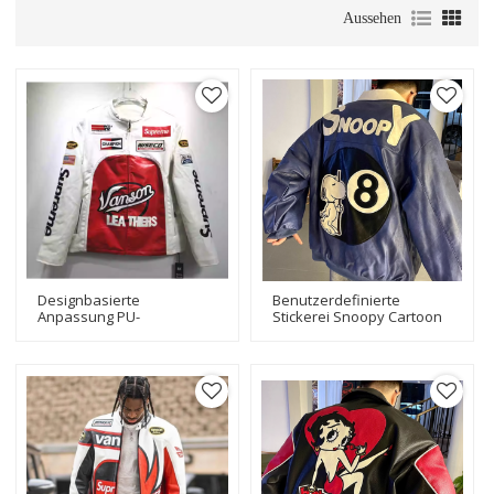
Aussehen
Designbasierte
Benutzerdefinierte
Anpassung PU-
Stickerei Snoopy Cartoon
Lederjacken Stickerei
Patches Letterman PU
Motorrad-Leder-
Leder Herren Motorrad
Bikerjacke
Biker Jacken