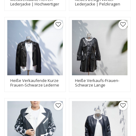
Lederjacke | Hochwertiger
Lederjacke | Pelzkragen
Design-Lederjacken-
Langer Trenchcoat |
Hersteller | Kapuzenjacke
Rindsleder Winter
Lederjacke Damen
Heiße Verkaufende Kurze
Heiße Verkaufs-Frauen-
Frauen-Schwarze Lederne
Schwarze Lange
Biker-Jacke|Beliebter
Lederjacke|Art- Und
Entwurfs-Lederjacken-
Weiseentwurfs-
Hersteller
Lederjacken-Hersteller